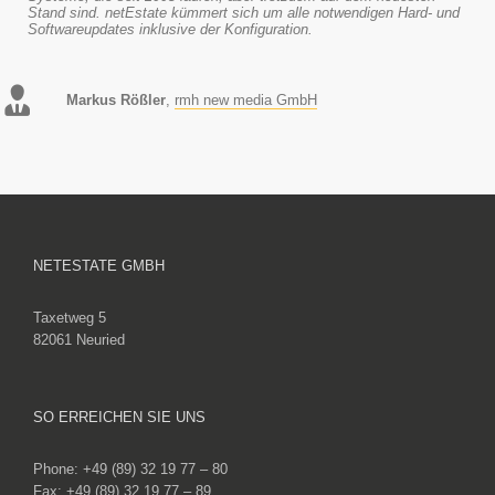
Stand sind. netEstate kümmert sich um alle notwendigen Hard- und
Softwareupdates inklusive der Konfiguration.
Markus Rößler
,
rmh new media GmbH
NETESTATE GMBH
Taxetweg 5
82061 Neuried
SO ERREICHEN SIE UNS
Phone: +49 (89) 32 19 77 – 80
Fax: +49 (89) 32 19 77 – 89