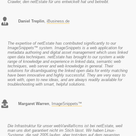
Crawler, den netEstate für uns entwickelt hat und betreibt.
Daniel Treplin
,
iBusiness.de
The expertise of netEstate has contributed significantly to our
ImageSnippets™ system. ImageSnippets is a web application for
metadata authoring and digital asset management which uses linked
open data techniques. netEstate has brought to our system a wide
range of knowledge and experience in linked data, semantic web
techniques, web server and web knowledge in general. Their
solutions for disambiguating the linked open data for entity matching
have been innovative and highly successful. They are very easy to
work with, open to new ideas, and are always readily available for
troubleshooting with smart, helpful solutions.
Margaret Warren
,
ImageSnippets™
Die Infrastruktur für unser webVanilla®cms ist bei netEstate, weil
man uns dort garantiert nicht im Stich lässt. Wir haben Linux-
Systeme, die seit 2005 laufen, aber trotzdem auf dem neuesten