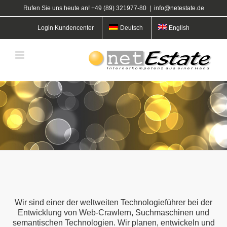
Zum
Rufen Sie uns heute an! +49 (89) 321977-80
|
info@netestate.de
Inhalt
springen
Login Kundencenter
Deutsch
English
Wir sind einer der weltweiten Technologieführer bei der
Entwicklung von Web-Crawlern, Suchmaschinen und
semantischen Technologien. Wir planen, entwickeln und